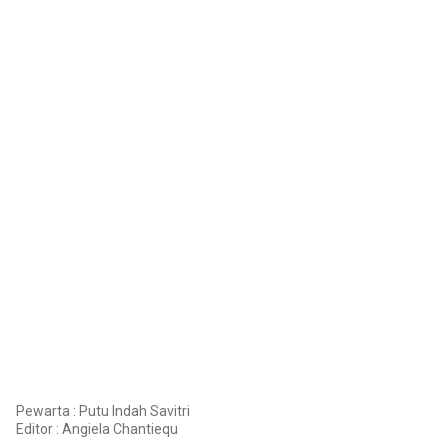
Pewarta : Putu Indah Savitri
Editor :
Angiela Chantiequ