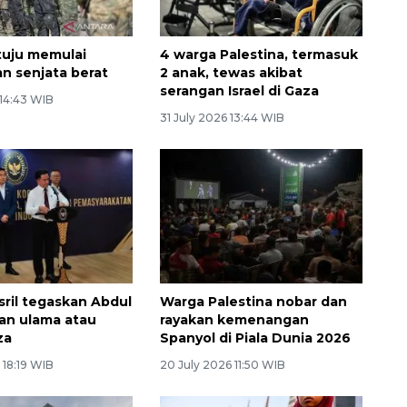
tuju memulai
4 warga Palestina, termasuk
n senjata berat
2 anak, tewas akibat
serangan Israel di Gaza
 14:43 WIB
31 July 2026 13:44 WIB
ril tegaskan Abdul
Warga Palestina nobar dan
an ulama atau
rayakan kemenangan
za
Spanyol di Piala Dunia 2026
 18:19 WIB
20 July 2026 11:50 WIB