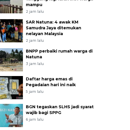
mampu
2 jam lalu
SAR Natuna: 4 awak KM
Samudra Jaya ditemukan
nelayan Malaysia
2 jam lalu
BNPP perbaiki rumah warga di
Natuna
3 jam lalu
Daftar harga emas di
Pegadaian hari ini naik
5 jam lalu
BGN tegaskan SLHS jadi syarat
wajib bagi SPPG
6 jam lalu