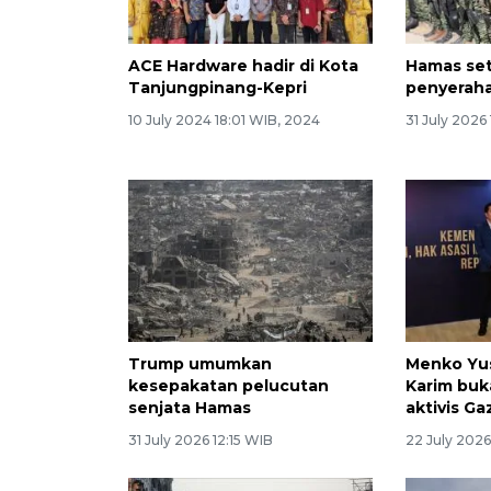
ACE Hardware hadir di Kota
Hamas se
Tanjungpinang-Kepri
penyeraha
10 July 2024 18:01 WIB, 2024
31 July 2026
Trump umumkan
Menko Yus
kesepakatan pelucutan
Karim buk
senjata Hamas
aktivis Ga
31 July 2026 12:15 WIB
22 July 2026