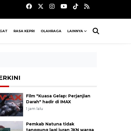
AGAT
RASA KEPRI
OLAHRAGA
LAINNYA
ERKINI
Film "Kuasa Gelap: Perjanjian
Darah" hadir di IMAX
1 jam lalu
Pemkab Natuna tidak
tanggung lagi iuran JKN warga