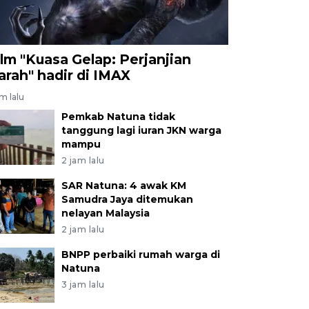
ilm "Kuasa Gelap: Perjanjian
arah" hadir di IMAX
am lalu
Pemkab Natuna tidak
tanggung lagi iuran JKN warga
mampu
2 jam lalu
SAR Natuna: 4 awak KM
Samudra Jaya ditemukan
nelayan Malaysia
2 jam lalu
BNPP perbaiki rumah warga di
Natuna
3 jam lalu