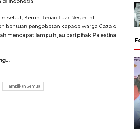
di Indonesia.
ersebut, Kementerian Luar Negeri RI
an bantuan pengobatan kepada warga Gaza di
ah mendapat lampu hijau dari pihak Palestina.
F
g...
Tampilkan Semua
Distribusi logistik pemilu
gunakan mobil jenazah
08 February 2024 15:30 WIB, 2024