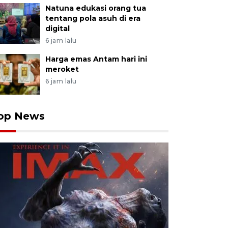
Natuna edukasi orang tua
tentang pola asuh di era
digital
6 jam lalu
Harga emas Antam hari ini
meroket
6 jam lalu
op News