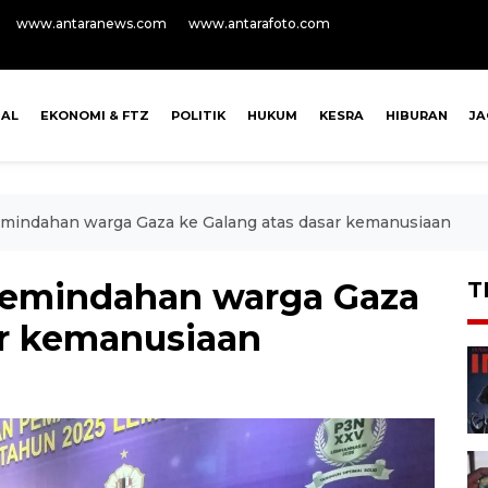
www.antaranews.com
www.antarafoto.com
NAL
EKONOMI & FTZ
POLITIK
HUKUM
KESRA
HIBURAN
J
indahan warga Gaza ke Galang atas dasar kemanusiaan
emindahan warga Gaza
T
ar kemanusiaan