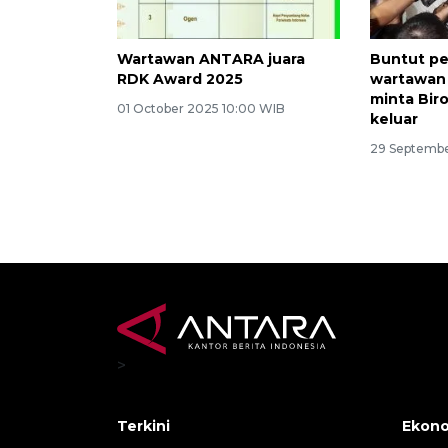
Wartawan ANTARA juara
Buntut pe
RDK Award 2025
wartawan
minta Biro
01 October 2025 10:00 WIB
keluar
29 Septembe
>
Terkini
Ekono