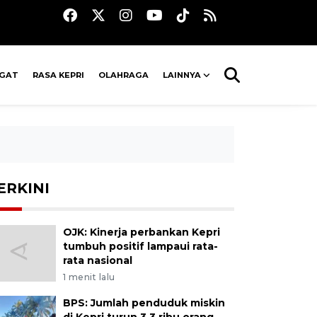
AGAT
RASA KEPRI
OLAHRAGA
LAINNYA
ERKINI
OJK: Kinerja perbankan Kepri
tumbuh positif lampaui rata-
rata nasional
1 menit lalu
BPS: Jumlah penduduk miskin