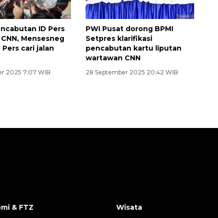
ncabutan ID Pers
PWI Pusat dorong BPMI
 CNN, Mensesneg
Setpres klarifikasi
 Pers cari jalan
pencabutan kartu liputan
wartawan CNN
r 2025 7:07 WIB
28 September 2025 20:42 WIB
mi & FTZ
Wisata