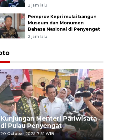
2 jam lalu
Pemprov Kepri mulai bangun
Museum dan Monumen
Bahasa Nasional di Penyengat
2 jam lalu
oto
KPU Teta
Nyanyang
Kunjungan Menteri Pariwisata
dan wakil
di Pulau Penyengat
periode 
20 October 2025 7:51 WIB
09 January 20