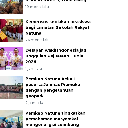
di Kepri turun 3,3 ribu orang
19 menit lalu
Kemensos sediakan beasiswa
bagi tamatan Sekolah Rakyat
Natuna
26 menit lalu
Delapan wakil Indonesia jadi
unggulan Kejuaraan Dunia
2026
1 jam lalu
Pemkab Natuna bekali
peserta Jamnas Pramuka
dengan pengetahuan
geopark
2 jam lalu
Pemkab Natuna tingkatkan
pemahaman masyarakat
mengenai gizi seimbang