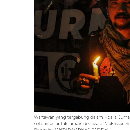
Wartawan yang tergabung dalam Koalisi Jurnali
solidaritas untuk jurnalis di Gaza di Makassar,
Padda/nz (ANTARA/ARNAS PADDA)