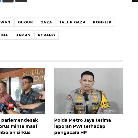
AWAN
GUGUR
GAZA
JALUR GAZA
KONFLIK
INA
HAMAS
PERANG
 parlemendesak
Polda Metro Jaya terima
orus minta maaf
laporan PWI terhadap
mbolan sirkus
pengacara HP