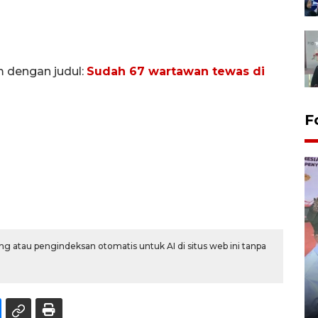
m dengan judul:
Sudah 67 wartawan tewas di
F
g atau pengindeksan otomatis untuk AI di situs web ini tanpa
Distribusi logistik pemilu
gunakan mobil jenazah
08 February 2024 15:30 WIB, 2024