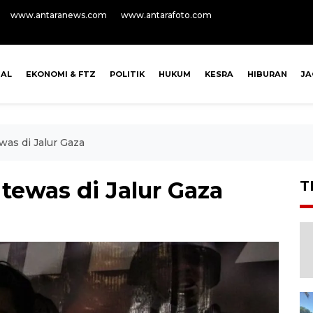
www.antaranews.com
www.antarafoto.com
NAL
EKONOMI & FTZ
POLITIK
HUKUM
KESRA
HIBURAN
J
as di Jalur Gaza
tewas di Jalur Gaza
T