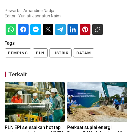
Pewarta : Amandine Nadja
Editor :
Yuniati Jannatun Naim
Tags:
PEMPING
PLN
LISTRIK
BATAM
Terkait
PLN EPI selesaikan hot tap
Perkuat suplai energi