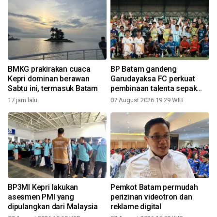
BMKG prakirakan cuaca
BP Batam gandeng
Kepri dominan berawan
Garudayaksa FC perkuat
Sabtu ini, termasuk Batam
pembinaan talenta sepak
bola usia dini
17 jam lalu
07 August 2026 19:29 WIB
BP3MI Kepri lakukan
Pemkot Batam permudah
asesmen PMI yang
perizinan videotron dan
dipulangkan dari Malaysia
reklame digital