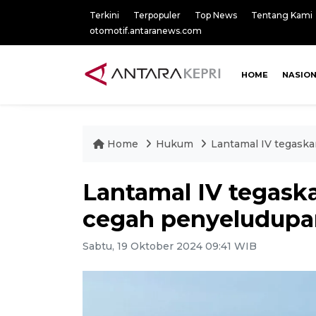
Terkini
Terpopuler
Top News
Tentang Kami
otomotif.antaranews.com
HOME
NASIO
Home
Hukum
Lantamal IV tegask
Lantamal IV tegas
cegah penyeludupan
Sabtu, 19 Oktober 2024 09:41 WIB