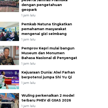
peserta Jamnas Pramuka
dengan pengetahuan
geopark
1 jam lalu
Pemkab Natuna tingkatkan
pemahaman masyarakat
mengenai gizi seimbang
1 jam lalu
Pemprov Kepri mulai bangun
Museum dan Monumen
Bahasa Nasional di Penyengat
1 jam lalu
Kejuaraan Dunia: Alwi Farhan
berpotensi jumpa Shi Yu Qi
1 jam lalu
Wuling perkenalkan 2 model
terbaru PHEV di GIIAS 2026
1 jam lalu