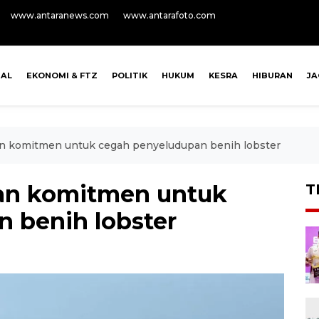
www.antaranews.com
www.antarafoto.com
NAL
EKONOMI & FTZ
POLITIK
HUKUM
KESRA
HIBURAN
J
an komitmen untuk cegah penyeludupan benih lobster
kan komitmen untuk
T
 benih lobster