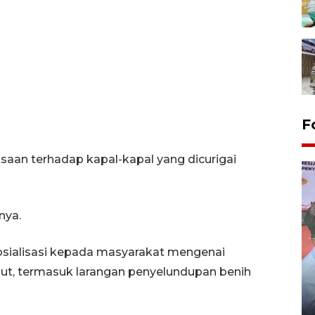
F
saan terhadap kapal-kapal yang dicurigai
nya.
 sosialisasi kepada masyarakat mengenai
Distribusi logistik pemilu
ut, termasuk larangan penyelundupan benih
gunakan mobil jenazah
08 February 2024 15:30 WIB, 2024