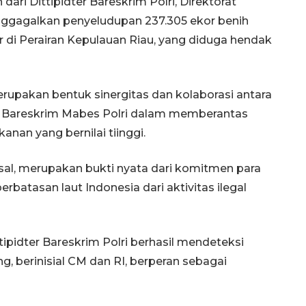
ari Dittipidter Bareskrim Polri, Direktorat
nggagalkan penyeludupan 237.305 ekor benih
iar di Perairan Kepulauan Riau, yang diduga hendak
upakan bentuk sinergitas dan kolaborasi antara
n Bareskrim Mabes Polri dalam memberantas
nan yang bernilai tiinggi.
Kasal, merupakan bukti nyata dari komitmen para
batasan laut Indonesia dari aktivitas ilegal
tipidter Bareskrim Polri berhasil mendeteksi
, berinisial CM dan RI, berperan sebagai