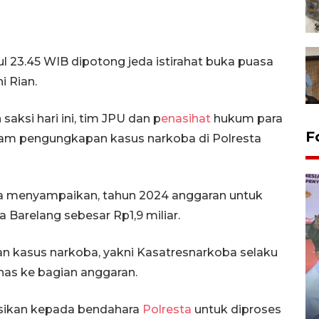
l 23.45 WIB dipotong jeda istirahat buka puasa
i Rian.
aksi hari ini, tim JPU dan p
enasihat
hukum para
F
lam pengungkapan kasus narkoba di Polresta
ya menyampaikan, tahun 2024 anggaran untuk
Barelang sebesar Rp1,9 miliar.
n kasus narkoba, yakni Kasatresnarkoba selaku
nas ke bagian anggaran.
Distribusi logistik pemilu
gunakan mobil jenazah
isikan kepada bendahara
Polresta
untuk diproses