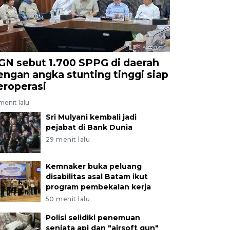
GN sebut 1.700 SPPG di daerah
engan angka stunting tinggi siap
eroperasi
menit lalu
Sri Mulyani kembali jadi
pejabat di Bank Dunia
29 menit lalu
Kemnaker buka peluang
disabilitas asal Batam ikut
program pembekalan kerja
50 menit lalu
Polisi selidiki penemuan
senjata api dan "airsoft gun"