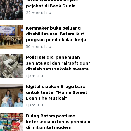
Sri Mulyani kembali jadi
pejabat di Bank Dunia
29 menit lalu
Kemnaker buka peluang
disabilitas asal Batam ikut
program pembekalan kerja
50 menit lalu
Polisi selidiki penemuan
senjata api dan "airsoft gun"
disalah satu sekolah swasta
1 jam lalu
Idgitaf siapkan 5 lagu baru
untuk teater "Home Sweet
Loan The Musical"
1 jam lalu
Bulog Batam pastikan
ketersediaan beras premium
di mitra ritel modern