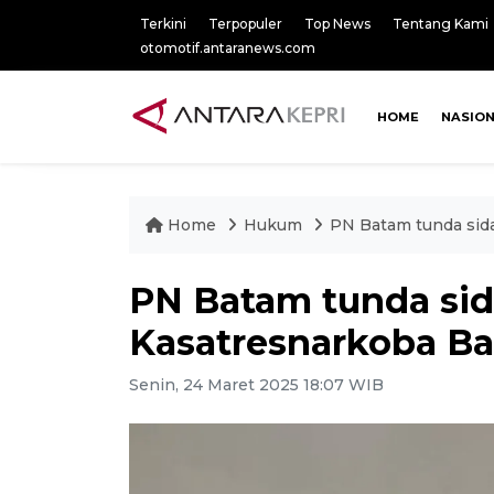
Terkini
Terpopuler
Top News
Tentang Kami
otomotif.antaranews.com
HOME
NASIO
Home
Hukum
PN Batam tunda sid
PN Batam tunda si
Kasatresnarkoba Ba
Senin, 24 Maret 2025 18:07 WIB