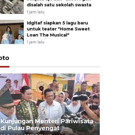
disalah satu sekolah swasta
1 jam lalu
Idgitaf siapkan 5 lagu baru
untuk teater "Home Sweet
Loan The Musical"
1 jam lalu
oto
KPU Teta
Nyanyang
Kunjungan Menteri Pariwisata
dan wakil
di Pulau Penyengat
periode 