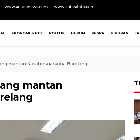
www.antaranews.com
www.antarafoto.com
NAL
EKONOMI & FTZ
POLITIK
HUKUM
KESRA
HIBURAN
J
ang mantan Kasatresnarkoba Barelang
dang mantan
T
relang