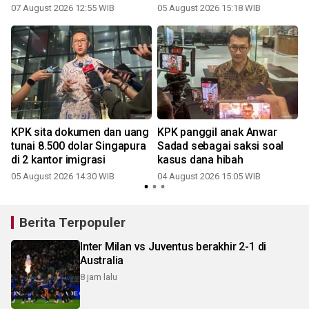
Adriansyah
07 August 2026 12:55 WIB
05 August 2026 15:18 WIB
KPK sita dokumen dan uang
KPK panggil anak Anwar
tunai 8.500 dolar Singapura
Sadad sebagai saksi soal
di 2 kantor imigrasi
kasus dana hibah
05 August 2026 14:30 WIB
04 August 2026 15:05 WIB
Berita Terpopuler
Inter Milan vs Juventus berakhir 2-1 di
Australia
8 jam lalu