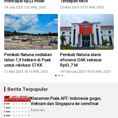
mencapai Rp23 miliar
Terdepan NKRI
18 July 2025 7:32 WIB, 2025
25 May 2025 10:57 WIB, 2025
2
Pemkab Natuna sediakan
Pemkab Natuna alami
lahan 1,9 hektare di Puak
efisiensi DAK sebesar
untuk relokasi 57 KK
Rp61,7 M
21 May 2025 18:15 WIB, 2025
18 February 2025 18:53 WIB, 2025
Berita Terpopuler
Klasemen Piala AFF: Indonesia gugur,
Vietnam dan Singapura ke semifinal
8 jam lalu