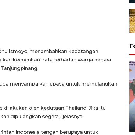
F
 Ibnu Ismoyo, menambahkan kedatangan
akukan kecocokan data terhadap warga negara
 Tanjungpinang.
d juga menyampaikan upaya untuk memulangkan
s dilakukan oleh kedutaan Thailand. Jika itu
Distribusi logistik pemilu
gunakan mobil jenazah
n dipulangkan segera," jelasnya.
08 February 2024 15:30 WIB, 2024
erintah Indonesia tengah berupaya untuk