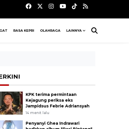
AGAT
RASA KEPRI
OLAHRAGA
LAINNYA
ERKINI
KPK terima permintaan
Kejagung periksa eks
Jampidsus Febrie Adriansyah
14 menit lalu
Penyanyi Ghea Indrawari