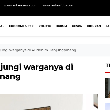
www.antaranews.com
www.antarafoto.com
NAL
EKONOMI & FTZ
POLITIK
HUKUM
KESRA
HIBURAN
J
jungi warganya di Rudenim Tanjungpinang
jungi warganya di
T
inang