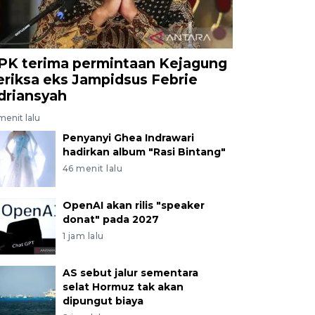
PK terima permintaan Kejagung
eriksa eks Jampidsus Febrie
driansyah
menit lalu
Penyanyi Ghea Indrawari
hadirkan album "Rasi Bintang"
46 menit lalu
OpenAI akan rilis "speaker
donat" pada 2027
1 jam lalu
AS sebut jalur sementara
selat Hormuz tak akan
dipungut biaya