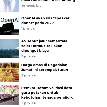
hadirkan album "Rasi Bintang"
46 menit lalu
OpenAI akan rilis "speaker
donat" pada 2027
1 jam lalu
AS sebut jalur sementara
selat Hormuz tak akan
dipungut biaya
2 jam lalu
Harga emas di Pegadaian
Jumat ini serempak turun
2 jam lalu
Pemkot Batam validasi data
guru petakan untuk
kebutuhan tenaga pendidik
2 jam lalu