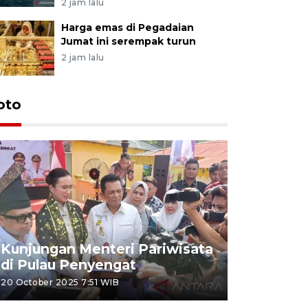
2 jam lalu
Harga emas di Pegadaian
Jumat ini serempak turun
2 jam lalu
oto
KPU Teta
Nyanyang
Kunjungan Menteri Pariwisata
dan wakil
di Pulau Penyengat
periode 
20 October 2025 7:51 WIB
09 January 20